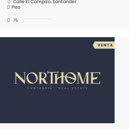
Calle El Campizo, Santander
Piso
75
2
2
2
m
VENTA