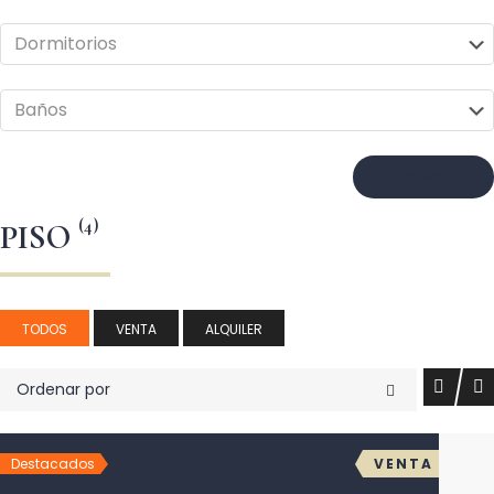
Buscar
(4)
PISO
TODOS
VENTA
ALQUILER
Ordenar por
Destacados
VENTA