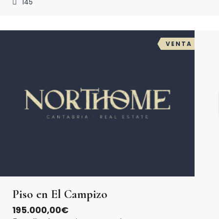
145
4
2
2
m
VENTA
Piso en El Campizo
195.000,00€